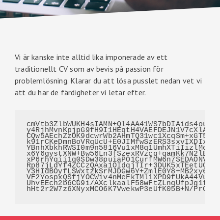
Vi är kanske inte alltid lika imponerade av ett
traditionellt CV som av bevis på passion för
problemlösning. Klarar du att lösa pusslet nedan vet vi
att du har de färdigheter vi letar efter.
cmVtb3ZlbWUKH4sIAMN+Ql4AA41WS7bDIAids4ouIdE
y4RjhMvnKpjpG9fH9I1HEqtH4VAEFDEJN1V7cXlA2jz
CQw5AEchZzOK9dcwrWb2AHmTQ31wc1XcqSm+xGT5IIQ
k91rCKeDmnBoVRqUcU+E0JIMfwSzERS3sxvIXDIxk8a
YBnhXbkhRWSI0m9n5816Vu1xM8q1UmhXTiIizlMoWi1
x6Y6gystXNW+Bw56Ln3fSzexRVzcq+qamKk7N2lE8k8
xP6rhYqii1q0SDw38puiaPO1CurfMW6n7SEDAONVXWK
Rp87jLdYf4ZCCzQAxa1OIdqjTIr+3DUK5xTEetUOLAa
Y3HIdBOyfLSWxtzkSrMJDGw6Y+ZmlE0Y8+MB2xy6PPn
VF2YospxQSfjYOCWiv4nMeFkTMl1XPD9fUkA44VuvOO
UhvEEcn2b6CG9i/AXclkaalF58wFtZLnqUfpJg1t/xQ
hHt2r2W7z6XNyxMCO6K7VwekwP3eUfK05B+N/PrCH5